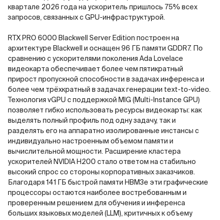
квартале 2026 года на ускоритель пришлось 75% всех
запросов, связанных с GPU-инфраструктурой.
RTX PRO 6000 Blackwell Server Edition построен на
архитектуре Blackwell и оснащен 96 ГБ памяти GDDR7. По
сравнению с ускорителями поколения Ada Lovelace
видеокарта обеспечивает более чем пятикратный
прирост пропускной способности в задачах инференса и
более чем трёхкратный в задачах генерации text-to-video.
Технология vGPU с поддержкой MIG (Multi-Instance GPU)
позволяет гибко использовать ресурсы видеокарты: как
выделять полный профиль под одну задачу, так и
разделять его на аппаратно изолированные инстансы с
индивидуально настроенным объемом памяти и
вычислительной мощности. Расширение кластера
ускорителей NVIDIA H200 стало ответом на стабильно
высокий спрос со стороны корпоративных заказчиков.
Благодаря 141 ГБ быстрой памяти HBM3e эти графические
процессоры остаются наиболее востребованным и
проверенным решением для обучения и инференса
больших языковых моделей (LLM), критичных к объему