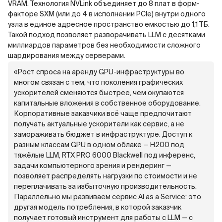
VRAM. Технология NVLink объединяет до 8 плат в форм-
факторе SXM (или до 4 в исполнении PCIe) внутри одного
узла в единое адресное пространство емкостью до 1,1 ТБ.
Такой подход позволяет разворачивать LLM с десятками
миллиардов параметров без необходимости сложного
шардирования между серверами.
«Рост спроса на аренду GPU-инфраструктуры во
многом связан с тем, что поколения графических
ускорителей сменяются быстрее, чем окупаются
капитальные вложения в собственное оборудование.
Корпоративные заказчики всё чаще предпочитают
получать актуальные ускорители как сервис, а не
замораживать бюджет в инфраструктуре. Доступ к
разным классам GPU в одном облаке — H200 под
тяжёлые LLM, RTX PRO 6000 Blackwell под инференс,
задачи компьютерного зрения и рендеринг —
позволяет распределять нагрузки по стоимости и не
переплачивать за избыточную производительность.
Параллельно мы развиваем сервис AI as a Service: это
другая модель потребления, в которой заказчик
получает готовый инструмент для работы с LLM — с